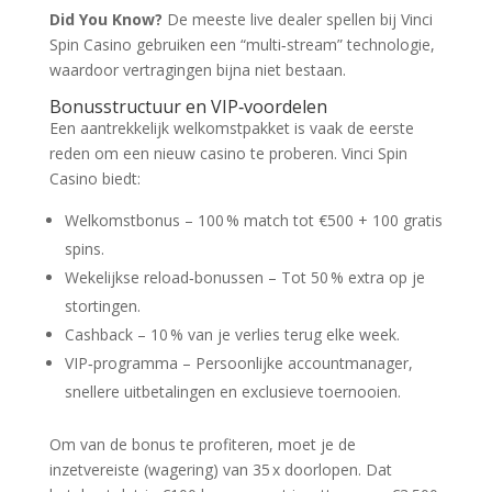
Did You Know?
De meeste live dealer spellen bij Vinci
Spin Casino gebruiken een “multi‑stream” technologie,
waardoor vertragingen bijna niet bestaan.
Bonusstructuur en VIP‑voordelen
Een aantrekkelijk welkomstpakket is vaak de eerste
reden om een nieuw casino te proberen. Vinci Spin
Casino biedt:
Welkomstbonus – 100 % match tot €500 + 100 gratis
spins.
Wekelijkse reload‑bonussen – Tot 50 % extra op je
stortingen.
Cashback – 10 % van je verlies terug elke week.
VIP‑programma – Persoonlijke accountmanager,
snellere uitbetalingen en exclusieve toernooien.
Om van de bonus te profiteren, moet je de
inzetvereiste (wagering) van 35 x doorlopen. Dat