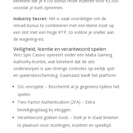
betekent dat je €100 bonus moet inzetten voor €3.500
voordat je kunt opnemen.
Industry Secret:
Het is vaak voordeliger om de
reload‑bonus te combineren met een kleine inzet op
een slot met een hoge RTP; zo voldoe je sneller aan
de wagering‑eis.
Veiligheid, licentie en verantwoord spelen
Vinci Spin Casino opereert onder een Malta Gaming
Authority‑licentie, wat betekent dat de site
onderworpen is aan strenge controles op eerlijk spel
en spelersbescherming. Daarnaast biedt het platform:
SSL‑encryptie – Beschermt al je gegevens tijdens het
spelen.
Two‑Factor Authentication (2FA) – Extra
beveiligingslaag bij inloggen.
Verantwoord gokken tools – Stelt je in staat limieten
te plaatsen voor stortingen, inzetten en speeltijd.