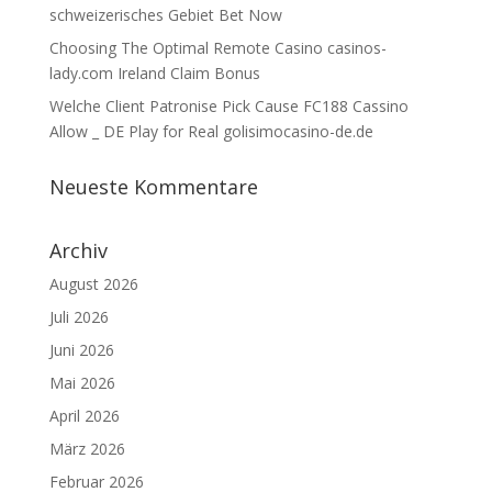
schweizerisches Gebiet Bet Now
Choosing The Optimal Remote Casino casinos-
lady.com Ireland Claim Bonus
Welche Client Patronise Pick Cause FC188 Cassino
Allow _ DE Play for Real golisimocasino-de.de
Neueste Kommentare
Archiv
August 2026
Juli 2026
Juni 2026
Mai 2026
April 2026
März 2026
Februar 2026