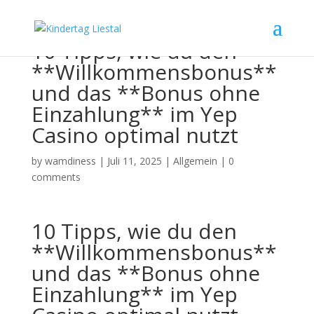
10 Tipps, wie du den
**Willkommensbonus**
und das **Bonus ohne
Einzahlung** im Yep
Casino optimal nutzt
by
wamdiness
|
Juli 11, 2025
|
Allgemein
|
0
comments
10 Tipps, wie du den
**Willkommensbonus**
und das **Bonus ohne
Einzahlung** im Yep