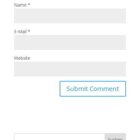
Name
*
E-Mail
*
Website