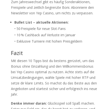
Zum Jahreswechsel gibt es häufig Sonderaktionen,
Freispiele und zeitlich begrenzte Boni. Abonniere den
Newsletter von Yep Casino, um nichts zu verpassen.
Bullet List – aktuelle Aktionen:
• 50 Freispiele für neue Slot‑Fans
• 10 % Cashback auf Verluste im Januar
• Exklusive Turniere mit hohen Preisgeldern
Fazit
Mit diesen 10 Tipps bist du bestens gerüstet, um das
Bonus ohne Einzahlung und den Willkommensbonus
bei Yep Casino optimal zu nutzen. Achte stets auf die
Umsatzbedingungen, wähle Spiele mit hoher RTP und
setze dir klare Limits. So machst du das Beste aus den
Angeboten und startest sicher und erfolgreich ins neue
Jahr.
Denke immer daran:
Glücksspiel soll Spaß machen.
Setze nur Geld ein, das du bereit bist zu verlieren, und