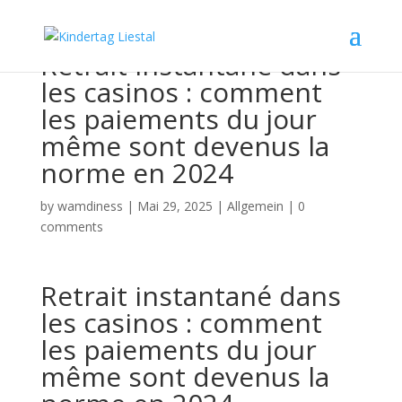
Retrait instantané dans
les casinos : comment
les paiements du jour
même sont devenus la
norme en 2024
by
wamdiness
|
Mai 29, 2025
|
Allgemein
|
0
comments
Retrait instantané dans
les casinos : comment
les paiements du jour
même sont devenus la