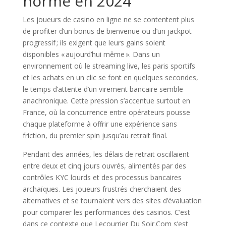
norme en 2024
Les joueurs de casino en ligne ne se contentent plus
de profiter d’un bonus de bienvenue ou d’un jackpot
progressif ; ils exigent que leurs gains soient
disponibles « aujourd’hui même ». Dans un
environnement où le streaming live, les paris sportifs
et les achats en un clic se font en quelques secondes,
le temps d’attente d’un virement bancaire semble
anachronique. Cette pression s’accentue surtout en
France, où la concurrence entre opérateurs pousse
chaque plateforme à offrir une expérience sans
friction, du premier spin jusqu’au retrait final.
Pendant des années, les délais de retrait oscillaient
entre deux et cinq jours ouvrés, alimentés par des
contrôles KYC lourds et des processus bancaires
archaïques. Les joueurs frustrés cherchaient des
alternatives et se tournaient vers des sites d’évaluation
pour comparer les performances des casinos. C’est
dans ce contexte que Lecourrier Du Soir.Com s’est