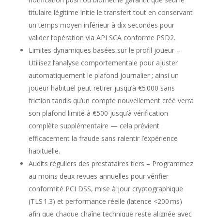
titulaire légitime initie le transfert tout en conservant
un temps moyen inférieur à dix secondes pour
valider l’opération via API SCA conforme PSD2.
Limites dynamiques basées sur le profil joueur –
Utilisez l’analyse comportementale pour ajuster
automatiquement le plafond journalier ; ainsi un
joueur habituel peut retirer jusqu’à €5 000 sans
friction tandis qu’un compte nouvellement créé verra
son plafond limité à €500 jusqu’à vérification
complète supplémentaire — cela prévient
efficacement la fraude sans ralentir l’expérience
habituelle.
Audits réguliers des prestataires tiers – Programmez
au moins deux revues annuelles pour vérifier
conformité PCI DSS, mise à jour cryptographique
(TLS 1.​3) et performance réelle (latence <200 ms)
afin que chaque chaîne technique reste alignée avec