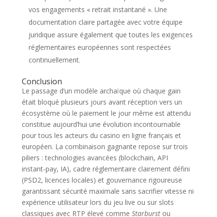
vos engagements « retrait instantané ». Une
documentation claire partagée avec votre équipe
juridique assure également que toutes les exigences
réglementaires européennes sont respectées
continuellement.
Conclusion
Le passage d’un modèle archaïque où chaque gain
était bloqué plusieurs jours avant réception vers un
écosystème où le paiement le jour même est attendu
constitue aujourd’hui une évolution incontournable
pour tous les acteurs du casino en ligne français et
européen. La combinaison gagnante repose sur trois
piliers : technologies avancées (blockchain, API
instant‑pay, IA), cadre réglementaire clairement défini
(PSD2, licences locales) et gouvernance rigoureuse
garantissant sécurité maximale sans sacrifier vitesse ni
expérience utilisateur lors du jeu live ou sur slots
classiques avec RTP élevé comme
Starburst
ou