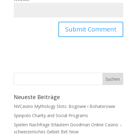
Neueste Beiträge
NVCasino Mythology Slots: Bogowie i Bohaterowie
Spinpolo Charity and Social Programs
Spielen Nachfrage Erläutern Goodman Online Casino –
schweizerisches Gebiet Bet Now