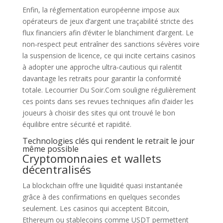
Enfin, la réglementation européenne impose aux
opérateurs de jeux d’argent une traçabilité stricte des
flux financiers afin d’éviter le blanchiment d’argent. Le
non‑respect peut entraîner des sanctions sévères voire
la suspension de licence, ce qui incite certains casinos
à adopter une approche ultra‑cautious qui ralentit
davantage les retraits pour garantir la conformité
totale. Lecourrier Du Soir.Com souligne régulièrement
ces points dans ses revues techniques afin d’aider les
joueurs à choisir des sites qui ont trouvé le bon
équilibre entre sécurité et rapidité.
Technologies clés qui rendent le retrait le jour
même possible
Cryptomonnaies et wallets
décentralisés
La blockchain offre une liquidité quasi instantanée
grâce à des confirmations en quelques secondes
seulement. Les casinos qui acceptent Bitcoin,
Ethereum ou stablecoins comme USDT permettent