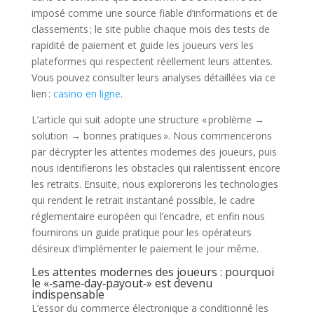
imposé comme une source fiable d’informations et de
classements ; le site publie chaque mois des tests de
rapidité de paiement et guide les joueurs vers les
plateformes qui respectent réellement leurs attentes.
Vous pouvez consulter leurs analyses détaillées via ce
lien :
casino en ligne
.
L’article qui suit adopte une structure « problème →
solution → bonnes pratiques ». Nous commencerons
par décrypter les attentes modernes des joueurs, puis
nous identifierons les obstacles qui ralentissent encore
les retraits. Ensuite, nous explorerons les technologies
qui rendent le retrait instantané possible, le cadre
réglementaire européen qui l’encadre, et enfin nous
fournirons un guide pratique pour les opérateurs
désireux d’implémenter le paiement le jour même.
Les attentes modernes des joueurs : pourquoi
le «‑same‑day‑payout‑» est devenu
indispensable
L’essor du commerce électronique a conditionné les