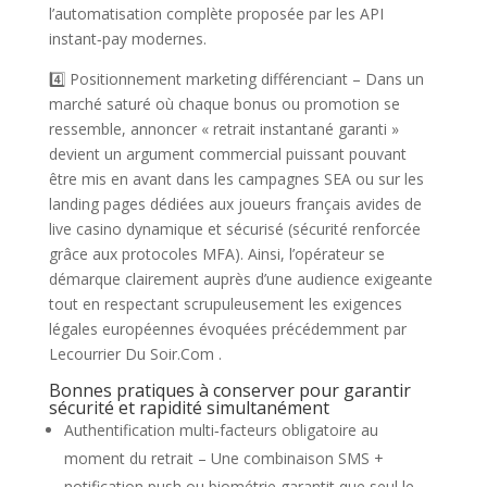
l’automatisation complète proposée par les API
instant‑pay modernes.
4️⃣ Positionnement marketing différenciant – Dans un
marché saturé où chaque bonus ou promotion se
ressemble, annoncer « retrait instantané garanti »
devient un argument commercial puissant pouvant
être mis en avant dans les campagnes SEA ou sur les
landing pages dédiées aux joueurs français avides de
live casino dynamique et sécurisé (sécurité renforcée
grâce aux protocoles MFA). Ainsi, l’opérateur se
démarque clairement auprès d’une audience exigeante
tout en respectant scrupuleusement les exigences
légales européennes évoquées précédemment par
Lecourrier Du Soir.Com .
Bonnes pratiques à conserver pour garantir
sécurité et rapidité simultanément
Authentification multi‑facteurs obligatoire au
moment du retrait – Une combinaison SMS +
notification push ou biométrie garantit que seul le