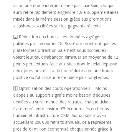
selon une étude interne menée par LuxeSpin, chaque
euro retiré rapidement engendre 1,8 € supplémentaires
misés dans la même session grâce aux promotions
« cash‑back » ciblées sur les gagnants récents.
2️⃣ Réduction du churn – Les données agrégées
publiées par Lecourrier Du Soir.Com montrent que les
plateformes offrant un paiement sous six heures
voient leur taux d’abandon diminuer en moyenne de 12
points percentuels face aux sites dont le délai dépasse
deux jours ouvrés. La friction réduite crée une boucle
positive où l’utilisateur reste fidèle plus longtemps.
3️⃣ Optimisation des coûts opérationnels – Moins
d’appels au support signifie moins besoin d’équipes
dédiées au suivi manuel des retraits ; chaque ticket
évité représente environ €5 économisés en temps
humain et infrastructure CRM. Sur un site moyen
accueillant 200 000 retraits annuels, cela représente
près de €1 million économisé chaque année grâce à