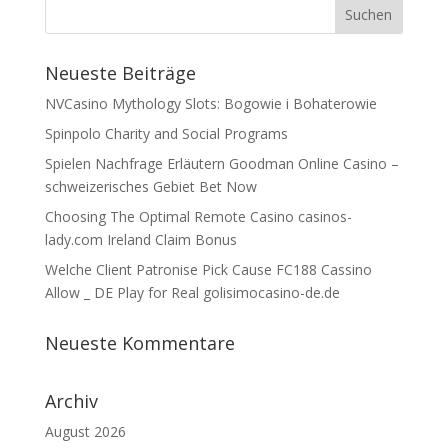
Neueste Beiträge
NVCasino Mythology Slots: Bogowie i Bohaterowie
Spinpolo Charity and Social Programs
Spielen Nachfrage Erläutern Goodman Online Casino –
schweizerisches Gebiet Bet Now
Choosing The Optimal Remote Casino casinos-
lady.com Ireland Claim Bonus
Welche Client Patronise Pick Cause FC188 Cassino
Allow _ DE Play for Real golisimocasino-de.de
Neueste Kommentare
Archiv
August 2026