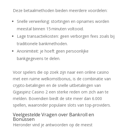
Deze betaalmethoden bieden meerdere voordelen:
Snelle verwerking: stortingen en opnames worden
meestal binnen 15 minuten voltooid.
Lage transactiekosten: geen verborgen fees zoals bij
traditionele bankmethoden.
Anonimiteit: je hoeft geen persoonlijke
bankgegevens te delen.
Voor spelers die op zoek zijn naar een online casino
met een ruime welkomstbonus, is de combinatie van
crypto‑betalingen en de snelle uitbetalingen van
Gigaspinz Casino 2 een sterke reden om zich aan te
melden. Bovendien biedt de site meer dan 6.000
spellen, waaronder populaire slots van top‑providers.
Veelgestelde Vragen over Bankroll en
Bonussen
Hieronder vind je antwoorden op de meest